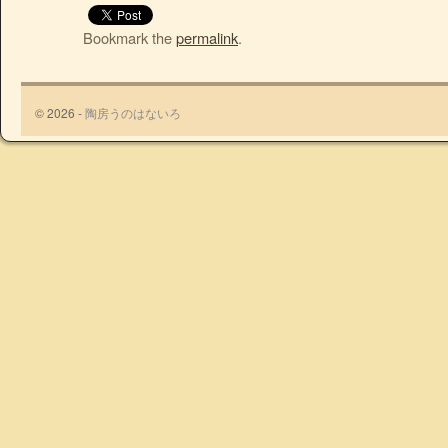
Bookmark the
permalink
.
© 2026 -
陶房うのはないろ