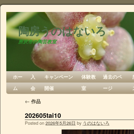
陶房うのはないろ
所沢市の陶芸教室
ホー
入
キャンペーン
体験教
過去のペ
ム
会
開催
室
ージ
←
作品
202605tai10
Posted on
2026年5月26日
by
うのはないろ