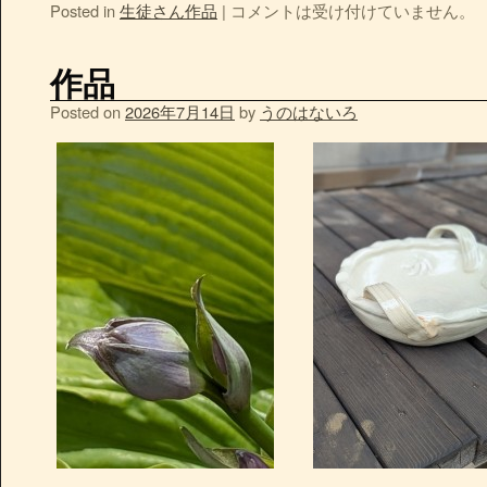
Posted in
生徒さん作品
|
コメントは受け付けていません。
作品
Posted on
2026年7月14日
by
うのはないろ