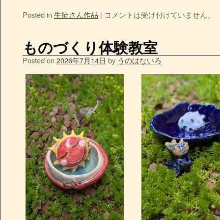
Posted in
生徒さん作品
|
コメントは受け付けていません。
ものづくり体験教室
Posted on
2026年7月14日
by
うのはないろ