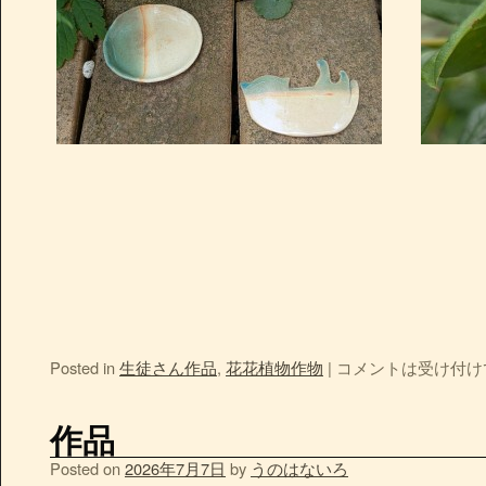
Posted in
生徒さん作品
,
花花植物作物
|
コメントは受け付け
作品
Posted on
2026年7月7日
by
うのはないろ