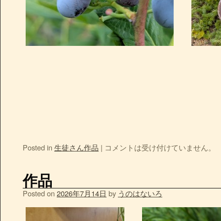
Posted in
生徒さん作品
|
コメントは受け付けていません。
作品
Posted on
2026年7月14日
by
うのはないろ