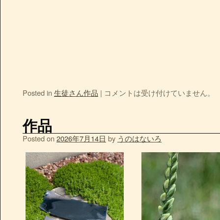
Posted in
生徒さん作品
|
コメントは受け付けていません。
作品
Posted on
2026年7月14日
by
うのはないろ