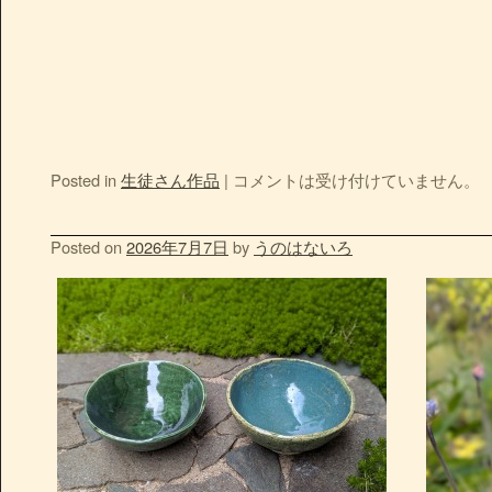
Posted in
生徒さん作品
|
コメントは受け付けていません。
Posted on
2026年7月7日
by
うのはないろ