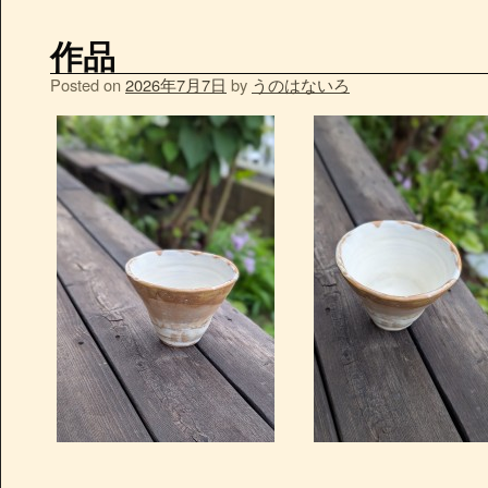
作品
Posted on
2026年7月7日
by
うのはないろ