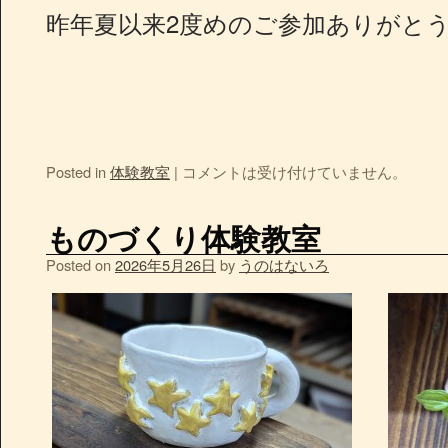
昨年夏以来2度めのご参加ありがと
Posted in
体験教室
|
コメントは受け付けていません。
ものづくり体験教室
Posted on
2026年5月26日
by
うのはないろ