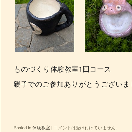
ものづくり体験教室1回コース
親子でのご参加ありがとうございま
Posted in
体験教室
|
コメントは受け付けていません。