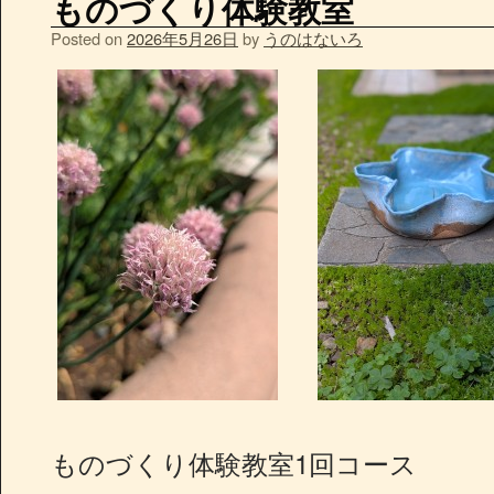
ものづくり体験教室
Posted on
2026年5月26日
by
うのはないろ
ものづくり体験教室1回コース