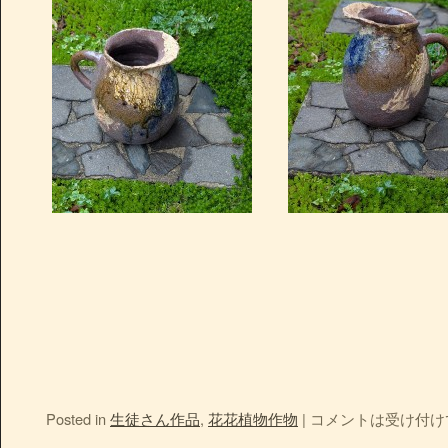
Posted in
生徒さん作品
,
花花植物作物
|
コメントは受け付け