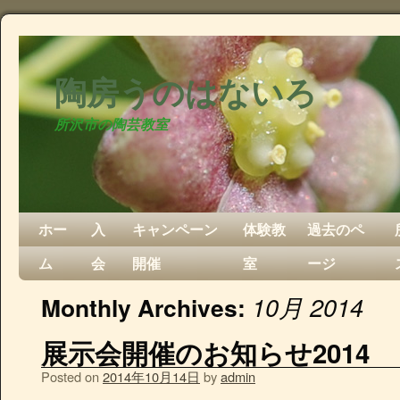
陶房うのはないろ
所沢市の陶芸教室
ホー
入
キャンペーン
体験教
過去のペ
ム
会
開催
室
ージ
10月 2014
Monthly Archives:
展示会開催のお知らせ2014
Posted on
2014年10月14日
by
admin