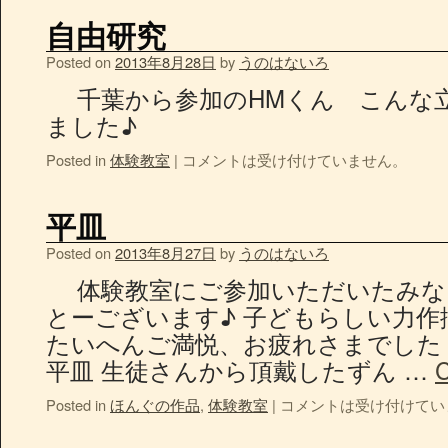
自由研究
Posted on
2013年8月28日
by
うのはないろ
千葉から参加のHMくん こんな
ました♪
Posted in
体験教室
|
コメントは受け付けていません。
平皿
Posted on
2013年8月27日
by
うのはないろ
体験教室にご参加いただいたみな
とーございます♪ 子どもらしい力作
たいへんご満悦、お疲れさまでした
平皿 生徒さんから頂戴したずん …
C
Posted in
ほんぐの作品
,
体験教室
|
コメントは受け付けてい