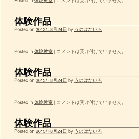
Posted in
体験教室
|
コメントは受け付けていません。
体験作品
Posted on
2013年8月24日
by
うのはないろ
Posted in
体験教室
|
コメントは受け付けていません。
体験作品
Posted on
2013年8月24日
by
うのはないろ
Posted in
体験教室
|
コメントは受け付けていません。
体験作品
Posted on
2013年8月24日
by
うのはないろ