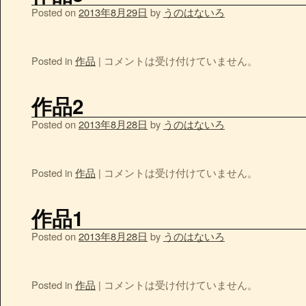
Posted on
2013年8月29日
by
うのはないろ
Posted in
作品
|
コメントは受け付けていません。
作品2
Posted on
2013年8月28日
by
うのはないろ
Posted in
作品
|
コメントは受け付けていません。
作品1
Posted on
2013年8月28日
by
うのはないろ
Posted in
作品
|
コメントは受け付けていません。