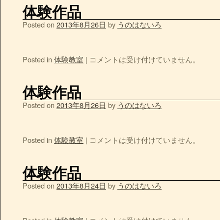
体験作品
Posted on
2013年8月26日
by
うのはないろ
Posted in
体験教室
|
コメントは受け付けていません。
体験作品
Posted on
2013年8月26日
by
うのはないろ
Posted in
体験教室
|
コメントは受け付けていません。
体験作品
Posted on
2013年8月24日
by
うのはないろ