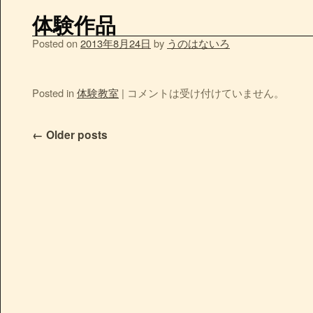
体験作品
Posted on
2013年8月24日
by
うのはないろ
Posted in
体験教室
|
コメントは受け付けていません。
←
Older posts