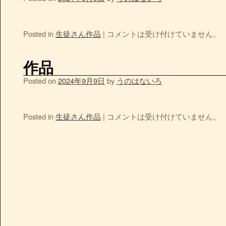
Posted in
生徒さん作品
|
コメントは受け付けていません。
作品
Posted on
2024年9月9日
by
うのはないろ
Posted in
生徒さん作品
|
コメントは受け付けていません。