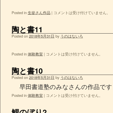
Posted in
生徒さん作品
|
コメントは受け付けていません。
陶と書11
Posted on
2018年5月31日
by
うのはないろ
Posted in
体験教室
|
コメントは受け付けていません。
陶と書10
Posted on
2018年5月31日
by
うのはないろ
早田書道塾のみなさんの作品
Posted in
体験教室
|
コメントは受け付けていません。
鯉のぼり2