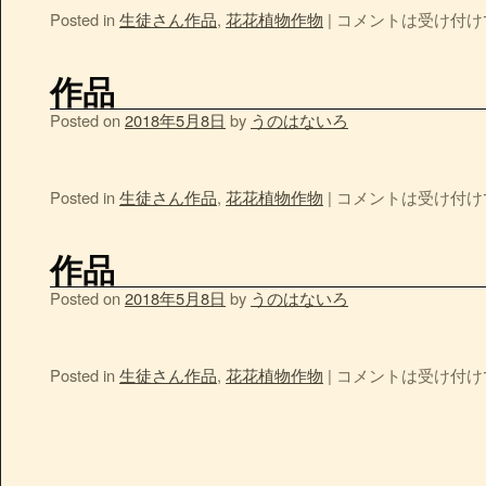
Posted in
生徒さん作品
,
花花植物作物
|
コメントは受け付け
作品
Posted on
2018年5月8日
by
うのはないろ
Posted in
生徒さん作品
,
花花植物作物
|
コメントは受け付け
作品
Posted on
2018年5月8日
by
うのはないろ
Posted in
生徒さん作品
,
花花植物作物
|
コメントは受け付け