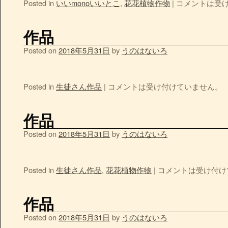
Posted in
いいmonoいいとこ
,
花花植物作物
|
コメントは受
作品
Posted on
2018年5月31日
by
うのはないろ
Posted in
生徒さん作品
|
コメントは受け付けていません。
作品
Posted on
2018年5月31日
by
うのはないろ
Posted in
生徒さん作品
,
花花植物作物
|
コメントは受け付け
作品
Posted on
2018年5月31日
by
うのはないろ