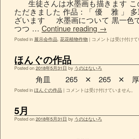
生徒さんは水墨画も描きます こ
ただきました 作品：「 優 雅 」 
ざいます 水墨画について 黒一色
つつ …
Continue reading
→
Posted in
展示会作品
,
花花植物作物
|
コメントは受け付けて
ほんぐの作品
Posted on
2018年5月31日
by
うのはないろ
角皿 265 ✕ 265 ✕ 
Posted in
ほんぐの作品
|
コメントは受け付けていません。
5月
Posted on
2018年5月31日
by
うのはないろ