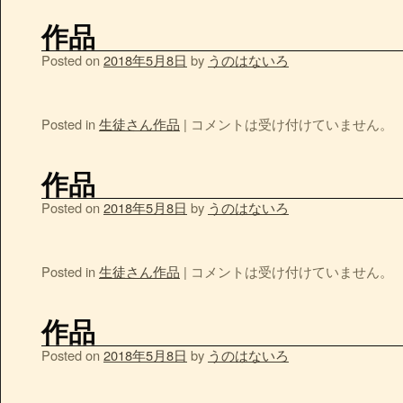
作品
Posted on
2018年5月8日
by
うのはないろ
Posted in
生徒さん作品
|
コメントは受け付けていません。
作品
Posted on
2018年5月8日
by
うのはないろ
Posted in
生徒さん作品
|
コメントは受け付けていません。
作品
Posted on
2018年5月8日
by
うのはないろ