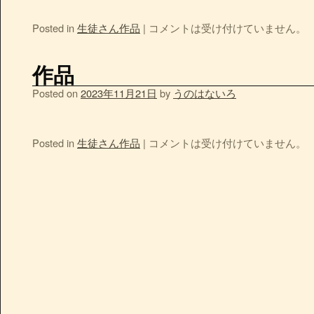
Posted in
生徒さん作品
|
コメントは受け付けていません。
作品
Posted on
2023年11月21日
by
うのはないろ
Posted in
生徒さん作品
|
コメントは受け付けていません。