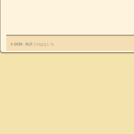
© 2026 -
陶房うのはないろ