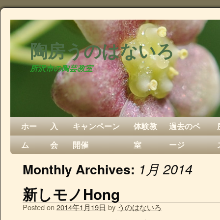
陶房うのはないろ
所沢市の陶芸教室
ホー
入
キャンペーン
体験教
過去のペ
ム
会
開催
室
ージ
1月 2014
Monthly Archives:
新しモノHong
Posted on
2014年1月19日
by
うのはないろ