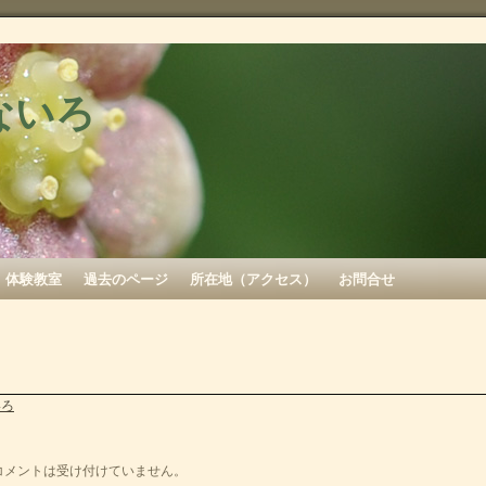
ないろ
体験教室
過去のページ
所在地（アクセス）
お問合せ
いろ
コメントは受け付けていません。