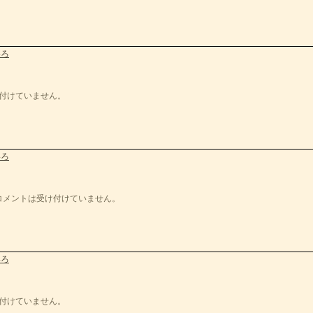
いろ
付けていません。
いろ
コメントは受け付けていません。
いろ
付けていません。