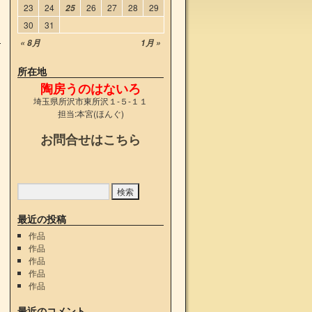
23
24
26
27
28
29
25
30
31
« 8月
1月 »
所在地
陶房うのはないろ
埼玉県所沢市東所沢１-５-１１
担当:本宮(ほんぐ)
お問合せはこちら
最近の投稿
作品
作品
作品
作品
作品
最近のコメント