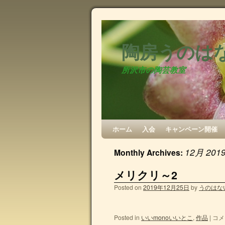
陶房うのは
所沢市の陶芸教室
ホーム
入会
キャンペーン開催
12月 201
Monthly Archives:
メリクリ～2
Posted on
2019年12月25日
by
うのはな
Posted in
いいmonoいいとこ
,
作品
|
コメ