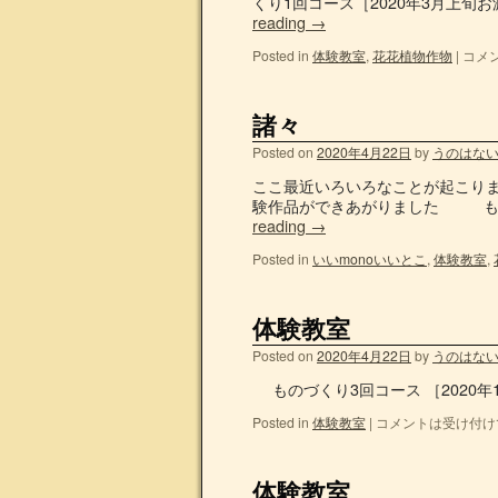
くり1回コース［2020年3月上旬お
reading
→
Posted in
体験教室
,
花花植物作物
|
コメ
諸々
Posted on
2020年4月22日
by
うのはな
ここ最近いろいろなことが起こ
験作品ができあがりました ものづ
reading
→
Posted in
いいmonoいいとこ
,
体験教室
,
体験教室
Posted on
2020年4月22日
by
うのはな
ものづくり3回コース ［2020
Posted in
体験教室
|
コメントは受け付け
体験教室