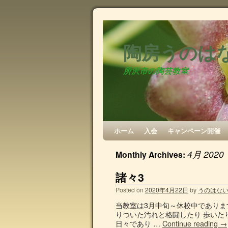
陶房うのは
所沢市の陶芸教室
ホーム
入会
キャンペーン開催
4月 2020
Monthly Archives:
諸々3
Posted on
2020年4月22日
by
うのはな
当教室は3月中旬～休校中でありま
りついた汚れと格闘したり 歩いた
日々であり …
Continue reading
→