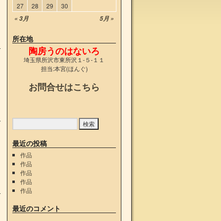
27
28
29
30
« 3月
5月 »
所在地
陶房うのはないろ
埼玉県所沢市東所沢１-５-１１
担当:本宮(ほんぐ)
お問合せはこちら
最近の投稿
作品
作品
作品
作品
作品
最近のコメント