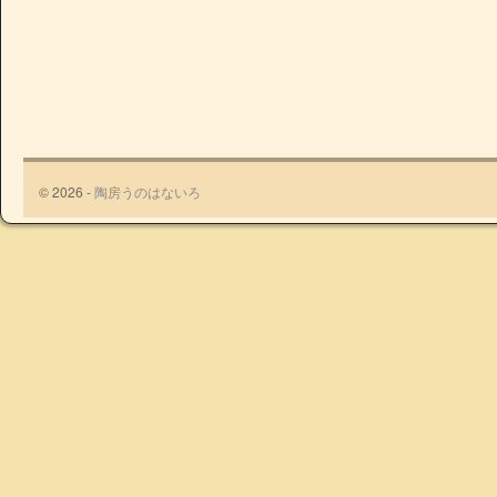
© 2026 -
陶房うのはないろ