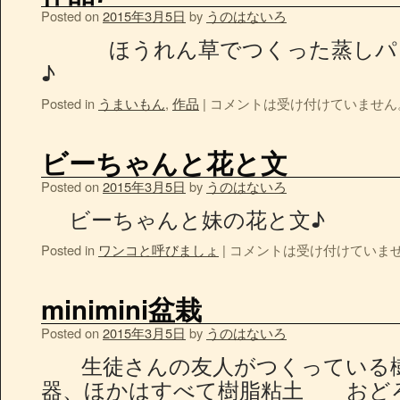
Posted on
2015年3月5日
by
うのはないろ
ほうれん草でつくった蒸しパン
♪
Posted in
うまいもん
,
作品
|
コメントは受け付けていません
ビーちゃんと花と文
Posted on
2015年3月5日
by
うのはないろ
ビーちゃんと妹の花と文♪
Posted in
ワンコと呼びましょ
|
コメントは受け付けていま
minimini盆栽
Posted on
2015年3月5日
by
うのはないろ
生徒さんの友人がつくっている樹
器、ほかはすべて樹脂粘土 お