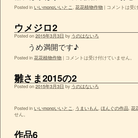
Posted in
いいmonoいいとこ
,
花花植物作物
|
コメントは受
ウメジロ2
Posted on
2015年3月3日
by
うのはないろ
うめ満開です♪
Posted in
花花植物作物
|
コメントは受け付けていません。
雛さま2015の2
Posted on
2015年3月3日
by
うのはないろ
Posted in
いいmonoいいとこ
,
うまいもん
,
ほんぐの作品
,
花
せん。
作品6