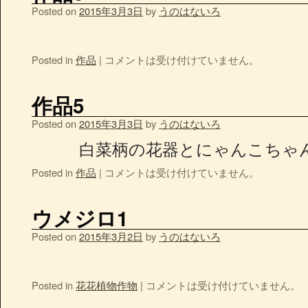
Posted on
2015年3月3日
by
うのはないろ
Posted in
作品
|
コメントは受け付けていません。
作品5
Posted on
2015年3月3日
by
うのはないろ
白菜柄の花器とにゃんこちゃ
Posted in
作品
|
コメントは受け付けていません。
ウメジロ1
Posted on
2015年3月2日
by
うのはないろ
Posted in
花花植物作物
|
コメントは受け付けていません。