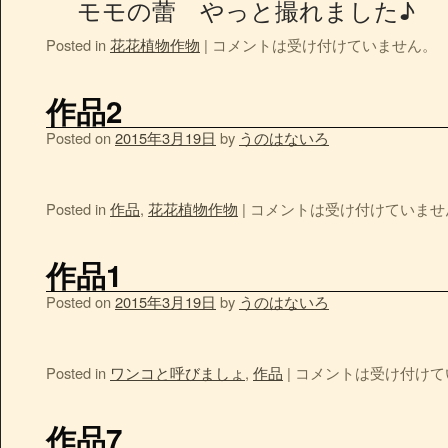
モモの蕾 やっと撮れました
Posted in
花花植物作物
|
コメントは受け付けていません。
作品2
Posted on
2015年3月19日
by
うのはないろ
Posted in
作品
,
花花植物作物
|
コメントは受け付けていませ
作品1
Posted on
2015年3月19日
by
うのはないろ
Posted in
ワンコと呼びましょ
,
作品
|
コメントは受け付けて
作品7