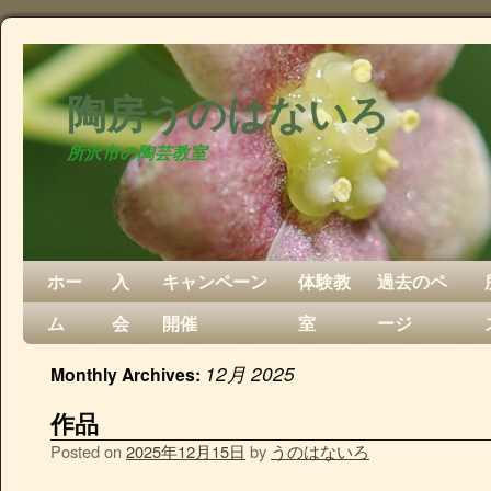
陶房うのはないろ
所沢市の陶芸教室
ホー
入
キャンペーン
体験教
過去のペ
ム
会
開催
室
ージ
12月 2025
Monthly Archives:
作品
Posted on
2025年12月15日
by
うのはないろ