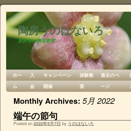
陶房うのはないろ
所沢市の陶芸教室
ホー
入
キャンペーン
体験教
過去のペ
ム
会
開催
室
ージ
5月 2022
Monthly Archives:
端午の節句
Posted on
2022年5月7日
by
うのはないろ