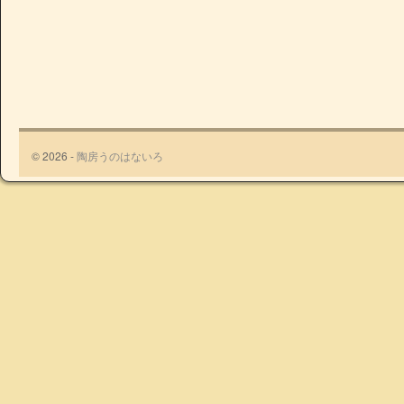
© 2026 -
陶房うのはないろ