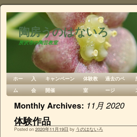
陶房うのはないろ
所沢市の陶芸教室
ホー
入
キャンペーン
体験教
過去のペ
ム
会
開催
室
ージ
11月 2020
Monthly Archives:
体験作品
Posted on
2020年11月19日
by
うのはないろ