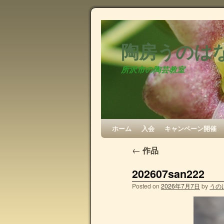
陶房うのは
所沢市の陶芸教室
ホーム
入会
キャンペーン開催
←
作品
202607san222
Posted on
2026年7月7日
by
うの