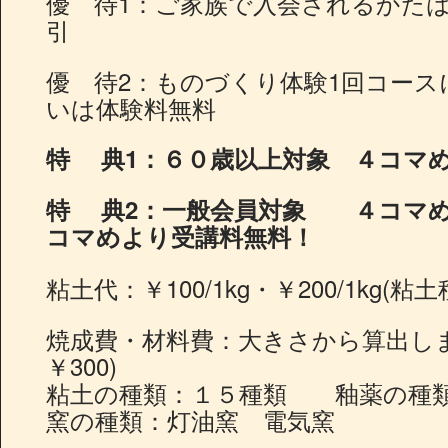
優 待1：ご家族で入会されるかたは2
引
優 待2：ものづくり体験1回コー
いは体験料無料
特 典1：６０歳以上対象 ４コマめ
特 典
2
：一般会員対象 ４コマめよ
コマめより受講料無料！
粘土代：￥100/1kg・￥200/1kg
焼成費・材料費：大きさから算出しま
￥300)
粘土の種類：１５種類 釉薬の種類
窯の種類：灯油窯 電気窯