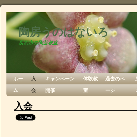
陶房うのはないろ
所沢市の陶芸教室
ホー
入
キャンペーン
体験教
過去のペ
ム
会
開催
室
ージ
入会