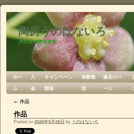
陶房うのはないろ
所沢市の陶芸教室
ホー
入
キャンペーン
体験教
過去のペ
ム
会
開催
室
ージ
←
作品
作品
Posted on
2026年5月26日
by
うのはないろ