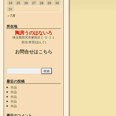
24
25
26
27
28
29
30
31
« 7月
所在地
陶房うのはないろ
埼玉県所沢市東所沢１-５-１１
担当:本宮(ほんぐ)
お問合せはこちら
最近の投稿
作品
作品
作品
作品
作品
最近のコメント