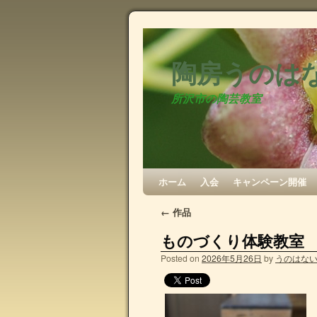
陶房うのは
所沢市の陶芸教室
ホーム
入会
キャンペーン開催
←
作品
ものづくり体験教室
Posted on
2026年5月26日
by
うのはな