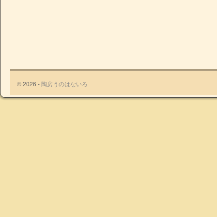
© 2026 -
陶房うのはないろ